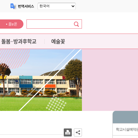
꿈e온
돌봄·방과후학교
예술꽃
학교시설예약