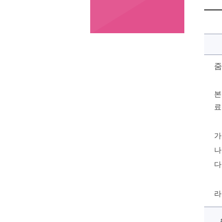
줌
본
료
가
나
다
라