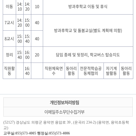
14:
14:
이동
10
방과후학교 이동 및 휴식
10
20
14:
15:
7교시
40
20
00
방과후학교 및 돌봄교실(별도 계획에 의함)
15:
15:
8교시
40
00
40
15:
16:
정리
20
담임 종례 및 뒷정리, 학교버스 탑승지도
40
00
직원활
16:
직원체육연
동아리
전문적학습공
자기계
동아리
동
40
수
활동
동체협의
발활동
활동
개인정보처리방침
이메일주소무단수집거부
(52127) 경상남도 의령군 용덕면 용암로 39 , (운곡리 234-2) (용덕면, 용덕초등학
교)
교무실:055)573-4005 행정실:055)573-4006