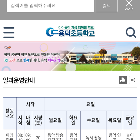
검색
이 누리집은 대한민국 공식 전자정부 누리집입니다.
일과운영안내
시작
요일
활동
내용
시
마
시량
화요
금요
월요일
수요일
목요일
작
침
(분)
일
일
아침
08:
09:
음악 방송
음악
음악 연
놀이
20
독서 활동
활동
40
00
다담조회
표현
주
활동