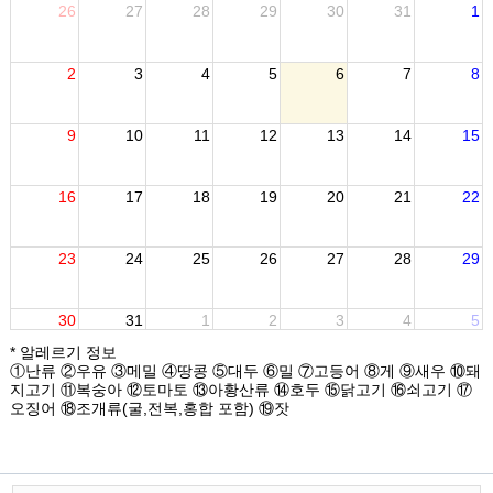
26
27
28
29
30
31
1
2
3
4
5
6
7
8
9
10
11
12
13
14
15
16
17
18
19
20
21
22
23
24
25
26
27
28
29
30
31
1
2
3
4
5
* 알레르기 정보
①난류 ②우유 ③메밀 ④땅콩 ⑤대두 ⑥밀 ⑦고등어 ⑧게 ⑨새우 ⑩돼
지고기 ⑪복숭아 ⑫토마토 ⑬아황산류 ⑭호두 ⑮닭고기 ⑯쇠고기 ⑰
오징어 ⑱조개류(굴,전복,홍합 포함) ⑲잣