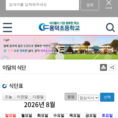
검색
이 누리집은 대한민국 공식 전자정부 누리집입니다.
이달의 식단
식단표
오늘
이전달
다음달
월별
선택
2026년 8월
일요일
월요일
화요일
수요일
목요일
금요일
토요일