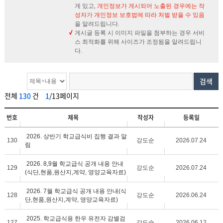
게 있고,
개인정보가 게시되어 노출된 경우에는 작
성자가 개인정보 보호법에 따라 처벌 받을 수 있음
을 알려드립니다.
게시글 등록 시 이미지 파일을 첨부하는 경우 서비
스 최적화를 위해 사이즈가 조정됨을 알려드립니
다.
검색
전체
130
건
1
/13페이지
번호
제목
작성자
등록일
2026. 상반기 학교급식비 집행 결과 알
130
강도순
2026.07.24
림
2026. 8,9월 학교급식 공개 내용 안내
129
강도순
2026.07.24
(식단,현품,원산지,계약, 영양교육자료)
2026. 7월 학교급식 공개 내용 안내(식
128
강도순
2026.06.24
단,현품,원산지,계약, 영양교육자료)
2025. 학교급식용 한우 유전자 감별검
127
강도순
2026.06.12