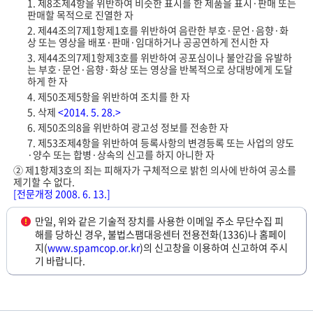
1. 제8조제4항을 위반하여 비슷한 표시를 한 제품을 표시·판매 또는
판매할 목적으로 진열한 자
2. 제44조의7제1항제1호를 위반하여 음란한 부호·문언·음향·화
상 또는 영상을 배포·판매·임대하거나 공공연하게 전시한 자
3. 제44조의7제1항제3호를 위반하여 공포심이나 불안감을 유발하
는 부호·문언·음향·화상 또는 영상을 반복적으로 상대방에게 도달
하게 한 자
4. 제50조제5항을 위반하여 조치를 한 자
5. 삭제
<2014. 5. 28.>
6. 제50조의8을 위반하여 광고성 정보를 전송한 자
7. 제53조제4항을 위반하여 등록사항의 변경등록 또는 사업의 양도
·양수 또는 합병·상속의 신고를 하지 아니한 자
② 제1항제3호의 죄는 피해자가 구체적으로 밝힌 의사에 반하여 공소를
제기할 수 없다.
[전문개정 2008. 6. 13.]
만일, 위와 같은 기술적 장치를 사용한 이메일 주소 무단수집 피
해를 당하신 경우, 불법스팸대응센터 전용전화(1336)나 홈페이
지(
www.spamcop.or.kr
)의 신고창을 이용하여 신고하여 주시
기 바랍니다.