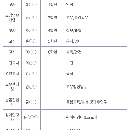
교사
홍○○
1학년
인성
교감업무
류○○
2학년
교무,교감업무
대행
교사
조○○
4학년
정보/과학
교사
홍○○
5학년
독서/영어
교사
이○○
6학년
체육/안전
보건교사
이○○
보건
영양교사
강○○
급식
교무행정
김○○
교무행정업무
원
돌봄전담
김○○
돌봄교육/늘봄,방과후업무
사
원어민교
R○○○
원어민영어보조교사
사