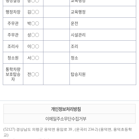
행정실장
장○○
교육행정
행정차장
김○○
교육행정
주무관
박○○
운전
주무관
성○○
시설관리
조리사
이○○
조리
청소원
서○○
청소
통학차량
보호탑승
전○○
탑승지원
자
개인정보처리방침
이메일주소무단수집거부
(52127) 경상남도 의령군 용덕면 용암로 39 , (운곡리 234-2) (용덕면, 용덕초등학
교)