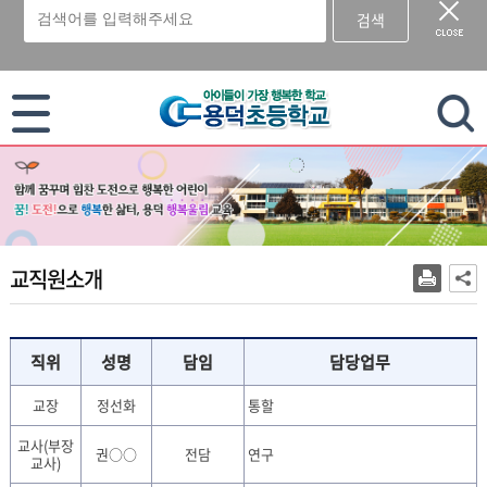
검색
이 누리집은 대한민국 공식 전자정부 누리집입니다.
교직원소개
직위
성명
담임
담당업무
교장
정선화
통할
교사(부장
권○○
전담
연구
교사)