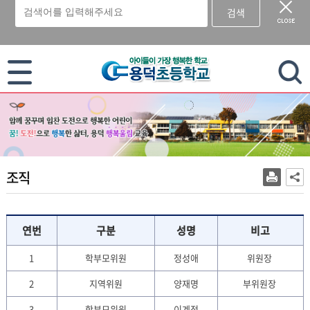
검색
이 누리집은 대한민국 공식 전자정부 누리집입니다.
조직
연번
구분
성명
비고
1
학부모위원
정성애
위원장
2
지역위원
양재명
부위원장
3
학부모위원
이계정