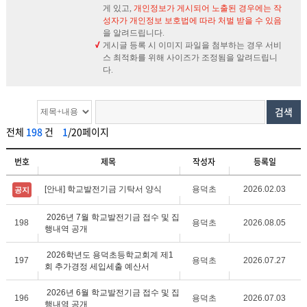
게 있고,
개인정보가 게시되어 노출된 경우에는 작
성자가 개인정보 보호법에 따라 처벌 받을 수 있음
을 알려드립니다.
게시글 등록 시 이미지 파일을 첨부하는 경우 서비
스 최적화를 위해 사이즈가 조정됨을 알려드립니
다.
검색
전체
198
건
1
/20페이지
번호
제목
작성자
등록일
[안내] 학교발전기금 기탁서 양식
용덕초
2026.02.03
공지
2026년 7월 학교발전기금 접수 및 집
198
용덕초
2026.08.05
행내역 공개
2026학년도 용덕초등학교회계 제1
197
용덕초
2026.07.27
회 추가경정 세입세출 예산서
2026년 6월 학교발전기금 접수 및 집
196
용덕초
2026.07.03
행내역 공개