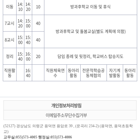
14:
14:
이동
10
방과후학교 이동 및 휴식
10
20
14:
15:
7교시
40
20
00
방과후학교 및 돌봄교실(별도 계획에 의함)
15:
15:
8교시
40
00
40
15:
16:
정리
20
담임 종례 및 뒷정리, 학교버스 탑승지도
40
00
직원활
16:
직원체육연
동아리
전문적학습공
자기계
동아리
동
40
수
활동
동체협의
발활동
활동
개인정보처리방침
이메일주소무단수집거부
(52127) 경상남도 의령군 용덕면 용암로 39 , (운곡리 234-2) (용덕면, 용덕초등학
교)
교무실:055)573-4005 행정실:055)573-4006