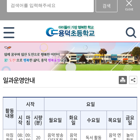
검색
이 누리집은 대한민국 공식 전자정부 누리집입니다.
일과운영안내
시작
요일
활동
내용
시
마
시량
화요
금요
월요일
수요일
목요일
작
침
(분)
일
일
아침
08:
09:
음악 방송
음악
음악 연
놀이
20
독서 활동
활동
40
00
다담조회
표현
주
활동