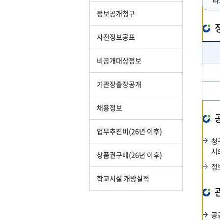
라
정보공개청구
사전정보공표
비공개대상정보
기관장출장공개
채용정보
업무추진비(26년 이후)
청
서
상품권구매(26년 이후)
정
학교시설 개방실적
공