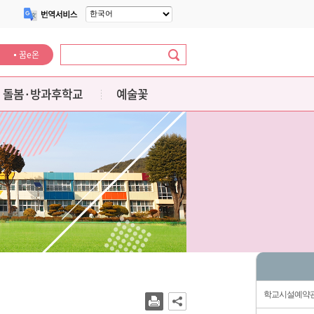
꿈e온
돌봄·방과후학교
예술꽃
학교시설예약