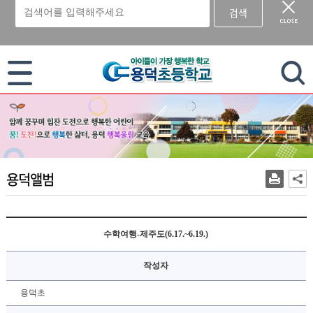
검색
이 누리집은 대한민국 공식 전자정부 누리집입니다.
용덕앨범
수학여행-제주도(6.17.~6.19.)
작성자
용덕초