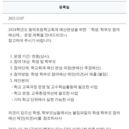
등록일
2023.12.07
2024학년도 용덕초등학교회계 예산편성을 위한 「학생. 학부모 참여
예산제」 운영 계획을 안내드리오니
참고하여 주시기 바랍니다.
1.
운영 기간
:
연중
(
상시
)
2.
참여 대상
:
학생 및
학부모
3.
참여단계
:
학교회계 예산 편성 과정
(
본예산
·
추경예산
)
4.
참여방법
:
학생
·
학부모 참여예산 제안
(
의견
)
서 제출
[
붙임
]
5.
제안분야
-
학교 교육과정 운영 및 교수학습활동에 필요한 사업
-
학교 운영
,
교육환경개선에 필요한 사업
-
기타 학교 단위에서 실현 가능한 사업
의견이 있으신 학생, 학부모님들께서는 붙임파일의 학생.학부모 참여
예산 제안(의견)서를 참조하셔서