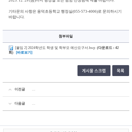
2023. 12. 29.(금)까지 행정실 또는 담임 선생님께 제출 바랍니다.
기타문의 사항은 용덕초등학교 행정실(055-573-4006)로 문의하시기
바랍니다.
첨부파일
[붙임 2] 2024학년도 학생 및 학부모 예산요구서.hwp
(다운로드 : 42
회)
[바로보기]
게시물 스크랩
목록
이전글
[알림] 2024년도 경상남도교육비특별회계 예산편성을 위한 
다음글
2025학년도 용덕초등학교회계 예산편성을 위한 「학생. 학